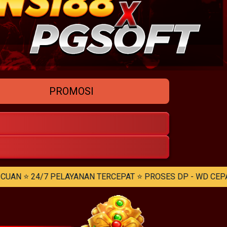
PROMOSI
TERCEPAT ⭐ PROSES DP - WD CEPAT ⭐