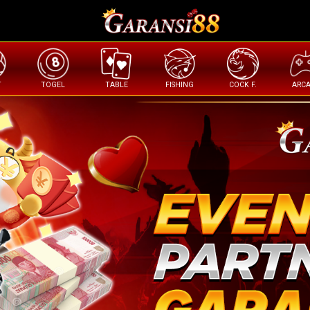
T
TOGEL
TABLE
FISHING
COCK F.
ARC