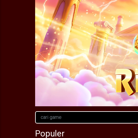
Populer