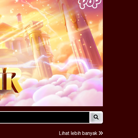
Lihat lebih banyak