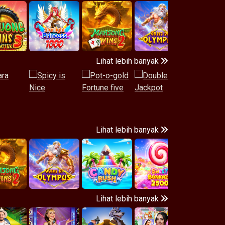
Lihat lebih banyak
Lihat lebih banyak
Lihat lebih banyak