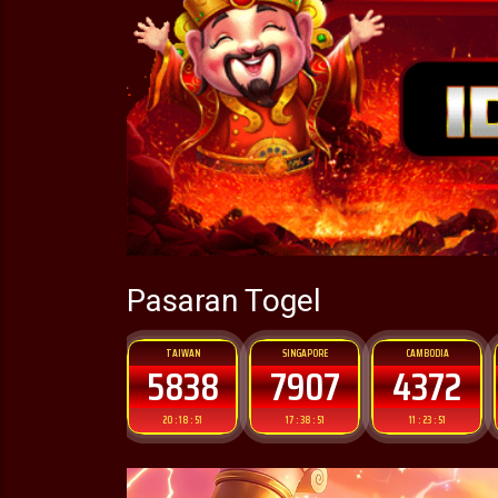
Pasaran Togel
TAIWAN
SINGAPORE
CAMBODIA
MONACO
5838
7907
4372
9370
20 : 18 : 49
17 : 38 : 49
11 : 23 : 49
15 : 38 : 49