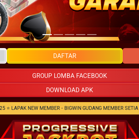
DAFTAR
GROUP LOMBA FACEBOOK
DOWNLOAD APK
 - BIGWIN GUDANG MEMBER SETIA CUAN ⭐ 24/7 PELAYANAN 