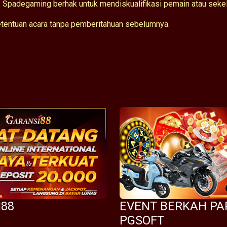
. Spadegaming berhak untuk mendiskualifikasi pemain atau sek
tentuan acara tanpa pemberitahuan sebelumnya.
I88
EVENT BERKAH PA
PGSOFT