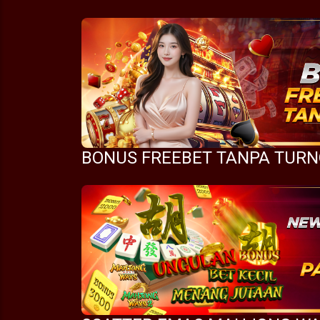
BONUS FREEBET TANPA TUR