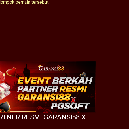
elompok pemain tersebut.
RTNER RESMI GARANSI88 X