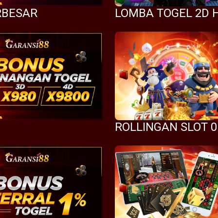
RBESAR
LOMBA TOGEL 2D 
ROLLINGAN SLOT 0