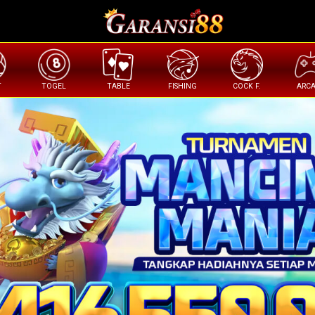
T
TOGEL
TABLE
FISHING
COCK F.
ARC