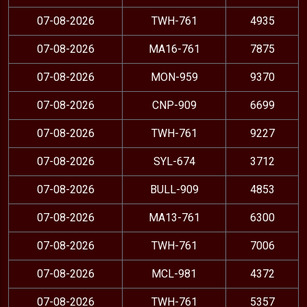
07-08-2026
TWH-761
4935
07-08-2026
MA16-761
7875
07-08-2026
MON-959
9370
07-08-2026
CNP-909
6699
07-08-2026
TWH-761
9227
07-08-2026
SYL-674
3712
07-08-2026
BULL-909
4853
07-08-2026
MA13-761
6300
07-08-2026
TWH-761
7006
07-08-2026
MCL-981
4372
07-08-2026
TWH-761
5357