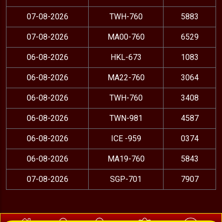
07-08-2026
TWH-760
5883
07-08-2026
MA00-760
6529
06-08-2026
HKL-673
1083
06-08-2026
MA22-760
3064
06-08-2026
TWH-760
3408
06-08-2026
TWN-981
4587
06-08-2026
ICE -959
0374
06-08-2026
MA19-760
5843
07-08-2026
SGP-701
7907